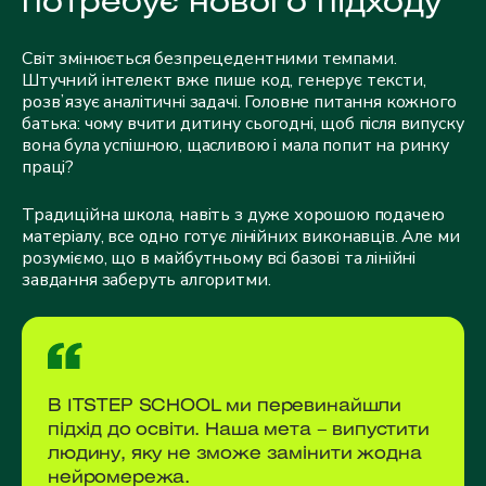
потребує нового підходу
Світ змінюється безпрецедентними темпами.
Штучний інтелект вже пише код, генерує тексти,
розвʼязує аналітичні задачі. Головне питання кожного
батька: чому вчити дитину сьогодні, щоб після випуску
вона була успішною, щасливою і мала попит на ринку
праці?
Традиційна школа, навіть з дуже хорошою подачею
матеріалу, все одно готує лінійних виконавців. Але ми
розуміємо, що в майбутньому всі базові та лінійні
завдання заберуть алгоритми.
В ІТSTEP SCHOOL ми перевинайшли
підхід до освіти. Наша мета – випустити
людину, яку не зможе замінити жодна
нейромережа.